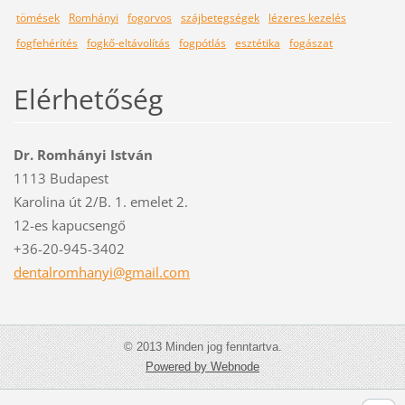
tömések
Romhányi
fogorvos
szájbetegségek
lézeres kezelés
fogfehérítés
fogkő-eltávolítás
fogpótlás
esztétika
fogászat
Elérhetőség
Dr. Romhányi István
1113 Budapest
Karolina út 2/B. 1. emelet 2.
12-es kapucsengő
+36-20-945-3402
dentalro
mhanyi@g
mail.com
© 2013 Minden jog fenntartva.
Powered by Webnode