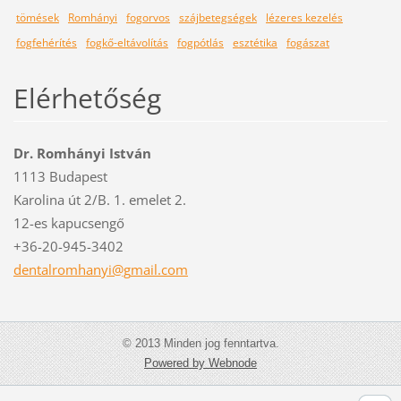
tömések
Romhányi
fogorvos
szájbetegségek
lézeres kezelés
fogfehérítés
fogkő-eltávolítás
fogpótlás
esztétika
fogászat
Elérhetőség
Dr. Romhányi István
1113 Budapest
Karolina út 2/B. 1. emelet 2.
12-es kapucsengő
+36-20-945-3402
dentalro
mhanyi@g
mail.com
© 2013 Minden jog fenntartva.
Powered by Webnode